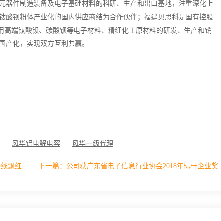
元器件制造装备及电子基础材料的科研、生产和出口基地，注重深化上
钛酸钡粉体产业化的国内供应商结为合作伙伴；福建贝思科是国有控股
C用高端钛酸钡、碳酸钡等电子材料、精细化工原材料的研发、生产和销
国产化，实现双方互利共赢。
风华铝电解电容
风华一级代理
全线飘红
下一篇：公司获广东省电子信息行业协会2018年标杆企业奖