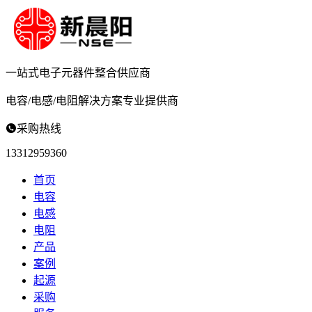
一站式电子元器件
整合供应商
电容/电感/电阻
解决方案专业提供商

采购热线
13312959360
首页
电容
电感
电阻
产品
案例
起源
采购