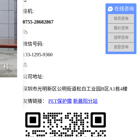
在线咨询
座机:
现货咨询
0755-28682867
报价咨询

送样咨询
微信号码:
选型咨询
133-1295-9360

公司地址:
深圳市光明新区公明街道松白工业园B区A1栋4楼
友情链接：
PET保护膜
新晨阳分站