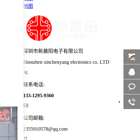
地图
深圳市新晨阳电子有限公司
Shenzhen xinchenyang electronics co. LTD
百度商

联系电话:
桥
在线咨
133-1295-9360
询
客服咨

询
公司邮箱:
2355910578@qq.com
