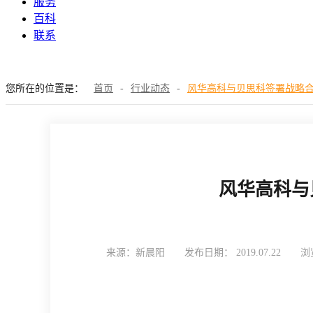
服务
百科
联系
您所在的位置是：
首页
-
行业动态
-
风华高科与贝思科签署战略
风华高科与
来源：新晨阳
发布日期： 2019.07.22
浏