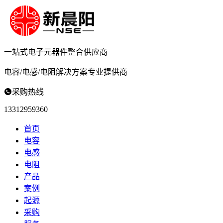
一站式电子元器件
整合供应商
电容/电感/电阻
解决方案专业提供商

采购热线
13312959360
首页
电容
电感
电阻
产品
案例
起源
采购