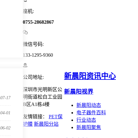
座机:
0755-28682867

微信号码:
133-1295-9360

新晨阳资讯中心
公司地址:
深圳市光明新区公
新晨阳视界
明街道松白工业园
-07-17
B区A1栋4楼
新晨阳动态
电子器件百科
-04-01
友情链接：
PET保
行业动态
护膜
新晨阳分站
新晨阳聚焦
-06-02