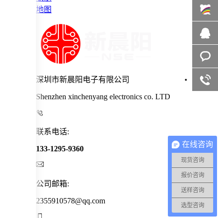
地图
百度商
桥
在线咨
询
深圳市新晨阳电子有限公司
客服咨
Shenzhen xinchenyang electronics co. LTD
询

联系电话:
在线咨询
133-1295-9360
现货咨询

报价咨询
公司邮箱:
送样咨询
2355910578@qq.com
选型咨询
