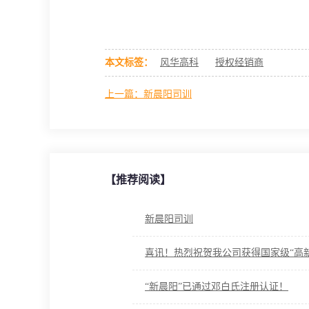
本文标签：
风华高科
授权经销商
上一篇：新晨阳司训
【推荐阅读】
新晨阳司训
喜讯！热烈祝贺我公司获得国家级“高
“新晨阳”已通过邓白氏注册认证！