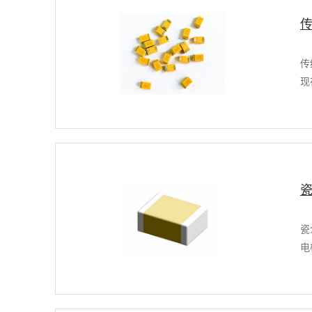
传
现
瓷
电