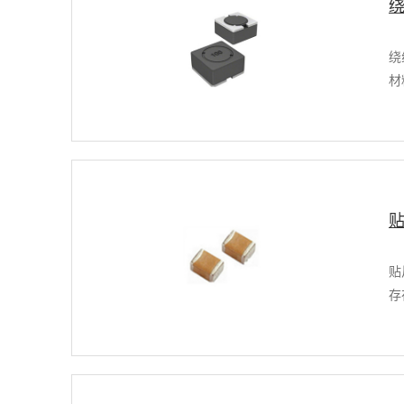
绕
材
贴
存